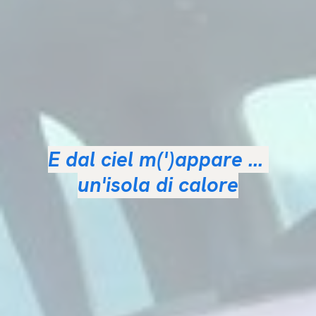
E dal ciel m(')appare ...
un'isola di calore