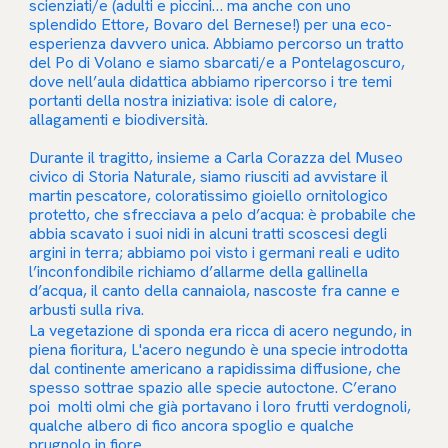
scienziati/e (adulti e piccini… ma anche con uno
splendido Ettore, Bovaro del Bernese!) per una eco-
esperienza davvero unica. Abbiamo percorso un tratto
del Po di Volano e siamo sbarcati/e a Pontelagoscuro,
dove nell’aula didattica abbiamo ripercorso i tre temi
portanti della nostra iniziativa: isole di calore,
allagamenti e biodiversità.
Durante il tragitto, insieme a Carla Corazza del Museo
civico di Storia Naturale, siamo riusciti ad avvistare il
martin pescatore, coloratissimo gioiello ornitologico
protetto, che sfrecciava a pelo d’acqua: è probabile che
abbia scavato i suoi nidi in alcuni tratti scoscesi degli
argini in terra; abbiamo poi visto i germani reali e udito
l’inconfondibile richiamo d’allarme della gallinella
d’acqua, il canto della cannaiola, nascoste fra canne e
arbusti sulla riva.
La vegetazione di sponda era ricca di acero negundo, in
piena fioritura, L'acero negundo è una specie introdotta
dal continente americano a rapidissima diffusione, che
spesso sottrae spazio alle specie autoctone. C’erano
poi molti olmi che già portavano i loro frutti verdognoli,
qualche albero di fico ancora spoglio e qualche
prugnolo in fiore.